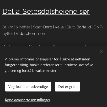
Del 2: Setesdalsheiene sør
81 km | 3 netter | Start:
Berg i Valle
| Slutt:
Bortelid
| DNT-
hytter |
Viderekommen
Dette er en av klassikerne i Setesdalsheiene. Et
populært område - ikke uten grunn. Det er lett
Vi bruker informasjonskapsler for å sikre at nettsiden
tilgjengelig, lettgått og har fantastisk terreng. Mot
fungerer riktig, huske preferanser til brukere, overvåke
Bortelid blir det myr, men det er fort glemt.
ytelsen og forstå besøksmønster.
Velg kun de nødvendige
Det er greit
Åpne avanserte innstillinger