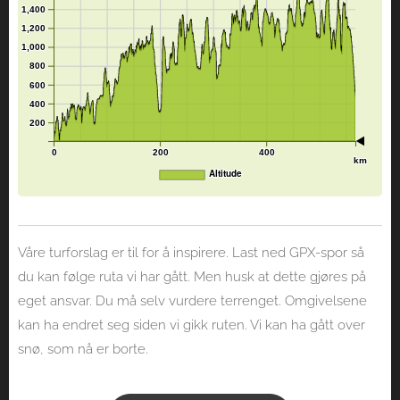
1,400
1,200
1,000
800
600
400
200
0
200
400
km
Altitude
Våre turforslag er til for å inspirere. Last ned GPX-spor så
du kan følge ruta vi har gått. Men husk at dette gjøres på
eget ansvar. Du må selv vurdere terrenget. Omgivelsene
kan ha endret seg siden vi gikk ruten. Vi kan ha gått over
snø, som nå er borte.