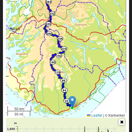
384
352
320
288
256
224
192
160
128
96
64
32
50 km
30 mi
Leaflet
|
© Kartverket
m
1,600