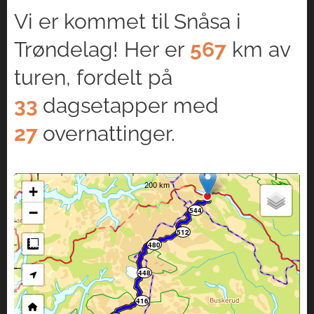
Vi er kommet til Snåsa i
Trøndelag! Her er
567
km av
turen, fordelt på
33
dagsetapper med
27
overnattinger.
+
−
544
512
Measure
480
448
416