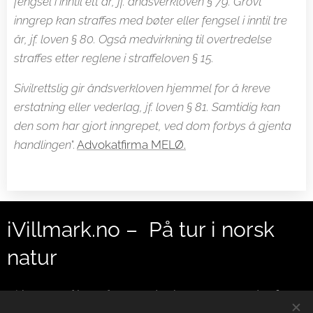
fengsel i inntil ett år, jf. åndsverkloven § 79. Grovt
inngrep kan straffes med bøter eller fengsel i inntil tre
år, jf. loven § 80. Også medvirkning til overtredelse
straffes etter reglene i straffeloven § 15.
Sivilrettslig gir åndsverkloven hjemmel for å kreve
erstatning eller vederlag, jf. loven § 81. Samtidig kan
den som har gjort inngrepet, ved dom forbys å gjenta
handlingen
".
Advokatfirma MELØ.
iVillmark.no – På tur i norsk
natur
Vi har et mål om å være det beste nettstedet for