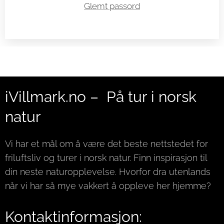
Glemt passord
iVillmark.no – På tur i norsk
natur
Vi har et mål om å være det beste nettstedet for
friluftsliv og turer i norsk natur. Finn inspirasjon til
din neste naturopplevelse. Hvorfor dra utenlands
når vi har så mye vakkert å oppleve her hjemme?
Kontaktinformasjon: