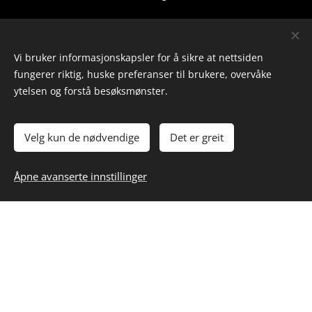
post@ivillmark.no
| Org. nr:
924 318 481
Vi bruker informasjonskapsler for å sikre at nettsiden
fungerer riktig, huske preferanser til brukere, overvåke
Nettstedkart:
ytelsen og forstå besøksmønster.
Forside
Velg kun de nødvendige
Det er greit
Inspirasjon
Åpne avanserte innstillinger
Kunnskap
Om oss
Kont
a
kt oss
Villmark i Agder
Reklame, KI og GDPR