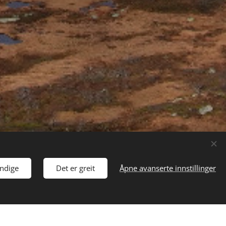
ndige
Det er greit
Åpne avanserte innstillinger