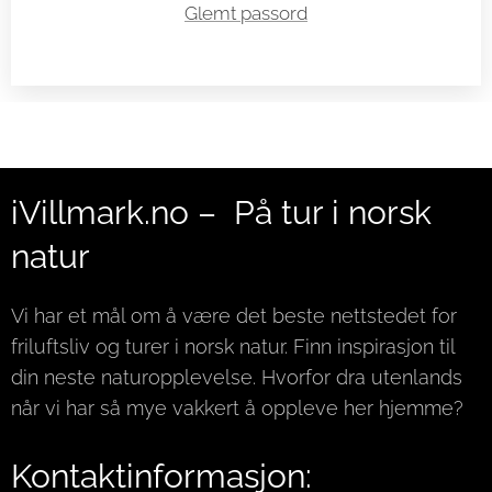
Glemt passord
iVillmark.no – På tur i norsk
natur
Vi har et mål om å være det beste nettstedet for
friluftsliv og turer i norsk natur. Finn inspirasjon til
din neste naturopplevelse. Hvorfor dra utenlands
når vi har så mye vakkert å oppleve her hjemme?
Kontaktinformasjon: