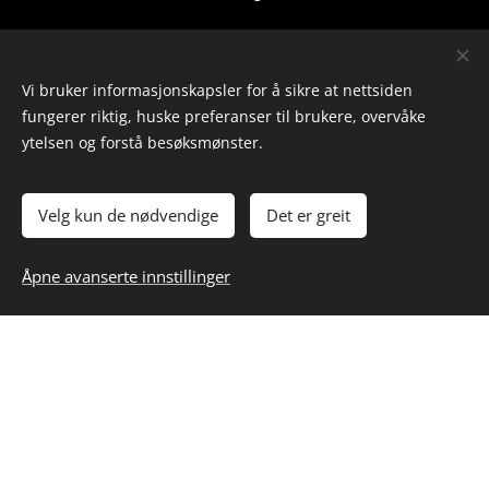
post@ivillmark.no
| Org. nr:
924 318 481
Vi bruker informasjonskapsler for å sikre at nettsiden
fungerer riktig, huske preferanser til brukere, overvåke
Nettstedkart:
ytelsen og forstå besøksmønster.
Forside
Velg kun de nødvendige
Det er greit
Inspirasjon
Åpne avanserte innstillinger
Kunnskap
Om oss
Kont
a
kt oss
Villmark i Agder
Reklame, KI og GDPR