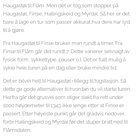
Haugastøl til Flåm. Men det er tog som stopper på
Haugastøl, Finse, Hallingskeid og Myrdal. Så her er det
bare å lage en tur som passer akkurat hva dere har lyst
til å gjøre.
Fra Haugastøl til Finse bruker man rundt 4 timer. Fra
Finse til Flåm går det rundt 7. Dette varierer selvsagt av
fysisk form, sykkeltype, pauser o.l. Det er fullt mulig å
sykle hele turen på en dag eller bruke mindre tid.
Det er bilvei helt til Haugastøl i tillegg til togstasjon. Så
dette gir gode alternativer til hvordan du vil starte turen.
Herfra går det grusvei som stiger slakt fra rett under
1000 høydemeter til 1343 ikke lenge etter at Finse er
passert. Etter høyeste punkt går det gradvis nedover,
forbi Hallingskeid og Myrdal før det stuper bratt ned til
Flåmsdalen.