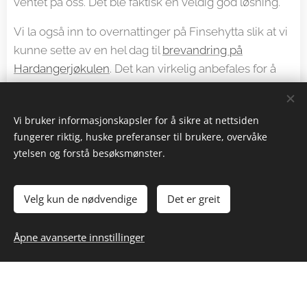
ventet på oss. Det ble faktisk en veldig god løsning.
Vi la også inn to overnattinger på Finsehytta slik at vi
kunne sette av en hel dag til
brevandring på
Hardangerjøkulen
. Det kan virkelig anbefales for å
gjøre opplevelsen komplett!
Vi bruker informasjonskapsler for å sikre at nettsiden
fungerer riktig, huske preferanser til brukere, overvåke
ytelsen og forstå besøksmønster.
Fra Haugastøl til Finse
Velg kun de nødvendige
Det er greit
Fra parkeringen ved Haugastøl er det rundt 28
Åpne avanserte innstillinger
kilometer med grusvei til Finse. Det tar ikke lang tid før
du kommer til
Nygardsvatnet
og den vakre fjellheimen
åpner seg opp foran deg. Det er jevn stigning hele
veien oppover, men de vakre omgivelsene gjør at du