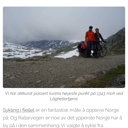
Vi har akkurat passert turens høyeste punkt på 1343 moh ved
Låghellertjørni.
Sykling i fjellet
er en fantastisk måte å oppleve Norge
på. Og Rallarvegen er noe av det ypperste Norge har å
by på i den sammenheng. Vi valgte å sykle fra